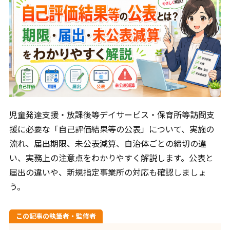
Contact
お問合せ
ご質問やご相談がございましたら、お気軽にお問合せく
ださい。
当事務所の専門スタッフが丁寧に対応いたします。
児童発達支援・放課後等デイサービス・保育所等訪問支
援に必要な「自己評価結果等の公表」について、実施の
メール相談はこちら
24時間365日受付
流れ、届出期限、未公表減算、自治体ごとの締切の違
い、実務上の注意点をわかりやすく解説します。公表と
届出の違いや、新規指定事業所の対応も確認しましょ
Chatworkから相談する
う。
コンタクト追加後お問合せください
この記事の執筆者・監修者