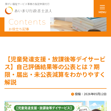
障がい福祉サービス事業の指定申請代行
MENU
トップページ
Contents
事務所案内
代表プロフィール
お役立ち記事
サービス案内
料金一覧
解決事例
お知らせ
お問合せ
【児童発達支援・放課後等デイサービ
採用
ス】自己評価結果等の公表とは？期
限・届出・未公表減算をわかりやすく
解説
プライバシーポリシー
投稿：2026年05月12日